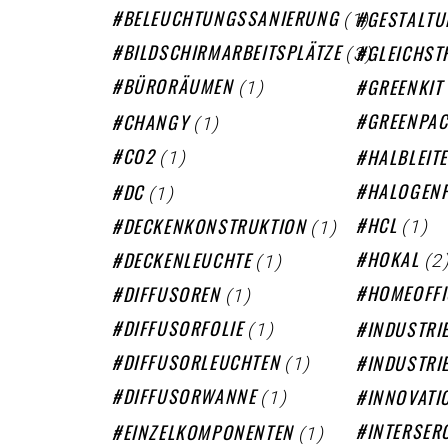
(1)
BELEUCHTUNGSSANIERUNG
GESTALT
(3)
BILDSCHIRMARBEITSPLÄTZE
GLEICHST
(1)
BÜRORÄUMEN
GREENKIT
(1)
GREENPA
CHANGY
(1)
CO2
HALBLEIT
(1)
HALOGENF
DC
(1)
(1)
HCL
DECKENKONSTRUKTION
(2
(1)
HOKAL
DECKENLEUCHTE
(1)
HOMEOFFI
DIFFUSOREN
(1)
DIFFUSORFOLIE
INDUSTRI
(1)
DIFFUSORLEUCHTEN
INDUSTRI
(1)
DIFFUSORWANNE
INNOVATI
(1)
INTERSER
EINZELKOMPONENTEN