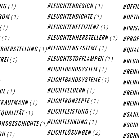
(1)
(1)
LEUCHTENDESIGN
UNG
OFFI
(1)
(1)
LEUCHTENDICHTE
ROM
OPTI
(1)
(1)
LEUCHTENEFFIZIENZ
PRIS
(1)
(1)
LEUCHTENHERSTELLERN
C
PROF
(1)
(1)
LEUCHTENSYSTEME
ERHERSTELLUNG
QUAL
(1)
(1)
LEUCHTSTOFFLAMPEN
REI
REGI
(1)
LICHTBANDSYSTEM
REIN
(1)
)
LICHTBANDSYSTEME
REIN
(1)
(1)
LICHTFELDERN
CE
REIN
(1)
(1)
LICHTKONZEPTE
EKAUFMANN
REIN
(1)
(1)
LICHTLEISTUNG
EQUALITÄT
SAN
(1)
(1)
LICHTLENKUNG
ONSGESCHICHTE
SCH
(2)
(1)
LICHTLÖSUNGEN
OH
SCHN