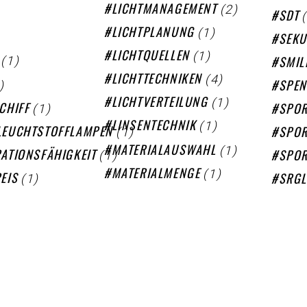
(2)
LICHTMANAGEMENT
SDT
(1)
LICHTPLANUNG
SEK
(1)
LICHTQUELLEN
(1)
SMIL
(4)
LICHTTECHNIKEN
)
SPEN
(1)
LICHTVERTEILUNG
(1)
CHIFF
SPOR
(1)
LINSENTECHNIK
(1)
LEUCHTSTOFFLAMPEN
SPOR
(1)
MATERIALAUSWAHL
(1)
ATIONSFÄHIGKEIT
SPOR
(1)
MATERIALMENGE
(1)
EIS
SRG