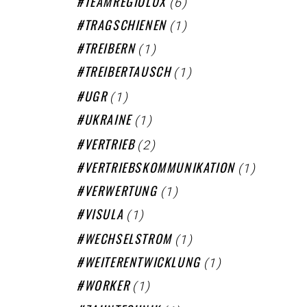
(6)
TEAMREGIOLUX
(1)
TRAGSCHIENEN
(1)
TREIBERN
(1)
TREIBERTAUSCH
(1)
UGR
(1)
UKRAINE
(2)
VERTRIEB
(1)
VERTRIEBSKOMMUNIKATION
(1)
VERWERTUNG
(1)
VISULA
(1)
WECHSELSTROM
(1)
WEITERENTWICKLUNG
(1)
WORKER