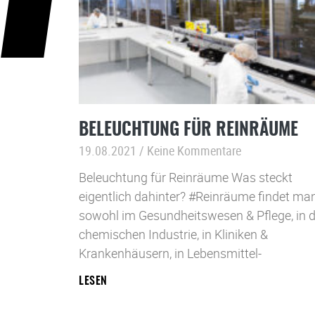
BELEUCHTUNG FÜR REINRÄUME
19.08.2021
Keine Kommentare
Beleuchtung für Reinräume Was steckt
eigentlich dahinter? #Reinräume findet ma
sowohl im Gesundheitswesen & Pflege, in d
chemischen Industrie, in Kliniken &
Krankenhäusern, in Lebensmittel-
LESEN