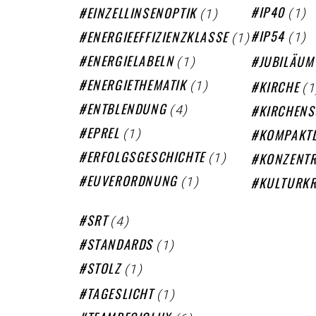
(1)
(1)
IP40
EINZELLINSENOPTIK
(1)
(1)
IP54
ENERGIEEFFIZIENZKLASSE
(1)
ENERGIELABELN
JUBILÄUM
(1)
(1
ENERGIETHEMATIK
KIRCHE
(4)
ENTBLENDUNG
KIRCHENS
(1)
EPREL
KOMPAKT
(1)
ERFOLGSGESCHICHTE
KONZENTR
(1)
EUVERORDNUNG
KULTURKR
(4)
SRT
(1)
STANDARDS
(1)
STOLZ
(1)
TAGESLICHT