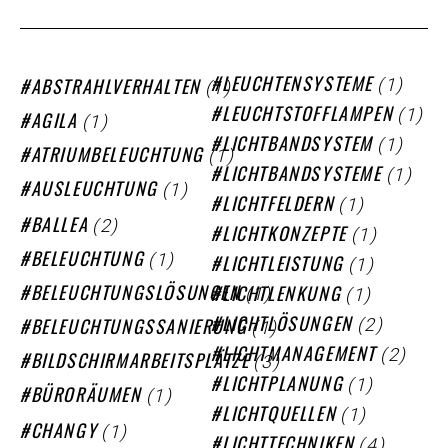
(1)
(1)
LEUCHTENSYSTEME
ABSTRAHLVERHALTEN
(1)
LEUCHTSTOFFLAMPEN
(1)
AGILA
(1)
LICHTBANDSYSTEM
(1)
ATRIUMBELEUCHTUNG
(1)
LICHTBANDSYSTEME
(1)
AUSLEUCHTUNG
(1)
LICHTFELDERN
(2)
BALLEA
(1)
LICHTKONZEPTE
(1)
BELEUCHTUNG
(1)
LICHTLEISTUNG
(1)
(1)
BELEUCHTUNGSLÖSUNGEN
LICHTLENKUNG
(2)
(1)
LICHTLÖSUNGEN
BELEUCHTUNGSSANIERUNG
(2)
LICHTMANAGEMENT
(3)
BILDSCHIRMARBEITSPLÄTZE
(1)
LICHTPLANUNG
(1)
BÜRORÄUMEN
(1)
LICHTQUELLEN
(1)
CHANGY
(4)
LICHTTECHNIKEN