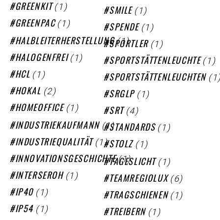
(1)
GREENKIT
(1)
SMILE
(1)
GREENPAC
(1)
SPENDE
(1)
HALBLEITERHERSTELLUNG
(1)
SPORTLER
(1)
HALOGENFREI
(1)
SPORTSTÄTTENLEUCHTE
(1)
HCL
(1
SPORTSTÄTTENLEUCHTEN
(2)
HOKAL
(1)
SRGLP
(1)
HOMEOFFICE
(4)
SRT
(1)
(1)
INDUSTRIEKAUFMANN
STANDARDS
(1)
(1)
INDUSTRIEQUALITÄT
STOLZ
(1)
INNOVATIONSGESCHICHTE
(1)
TAGESLICHT
(1)
INTERSEROH
(6)
TEAMREGIOLUX
(1)
IP40
(1)
TRAGSCHIENEN
(1)
IP54
(1)
TREIBERN