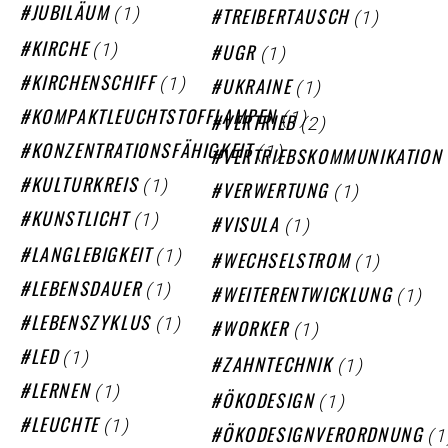
(1)
(1)
JUBILÄUM
TREIBERTAUSCH
(1)
(1)
KIRCHE
UGR
(1)
(1)
KIRCHENSCHIFF
UKRAINE
(1)
KOMPAKTLEUCHTSTOFFLAMPEN
(2)
VERTRIEB
(1)
KONZENTRATIONSFÄHIGKEIT
VERTRIEBSKOMMUNIKATION
(1)
KULTURKREIS
(1)
VERWERTUNG
(1)
KUNSTLICHT
(1)
VISULA
(1)
LANGLEBIGKEIT
(1)
WECHSELSTROM
(1)
LEBENSDAUER
(1)
WEITERENTWICKLUNG
(1)
LEBENSZYKLUS
(1)
WORKER
(1)
LED
(1)
ZAHNTECHNIK
(1)
LERNEN
(1)
ÖKODESIGN
(1)
LEUCHTE
(1
ÖKODESIGNVERORDNUNG