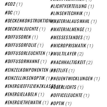
(1)
CO2
(1)
LICHTVERTEILUNG
(1)
(1)
DC
LINSENTECHNIK
(1)
(1)
DECKENKONSTRUKTION
MATERIALAUSWAHL
(1)
(1)
DECKENLEUCHTE
MATERIALMENGE
(1)
(1)
DIFFUSOREN
MESSESTANDES
(1)
(1)
DIFFUSORFOLIE
MICROPRISMATIK
(1)
(2)
DIFFUSORLEUCHTEN
MULTILAYER
(1)
(2)
DIFFUSORWANNE
NACHHALTIGKEIT
(1)
(1)
EINZELKOMPONENTEN
NETLIFE
(1)
(1)
EINZELLINSENOPTIK
NEUENTWICKLUNGEN
(1)
(1)
ENERGIEEFFIZIENZKLASSE
OBERLICHTS
(1)
(1)
ENERGIELABELN
OFFICELEUCHTE
(1)
(1)
ENERGIETHEMATIK
OPTIK