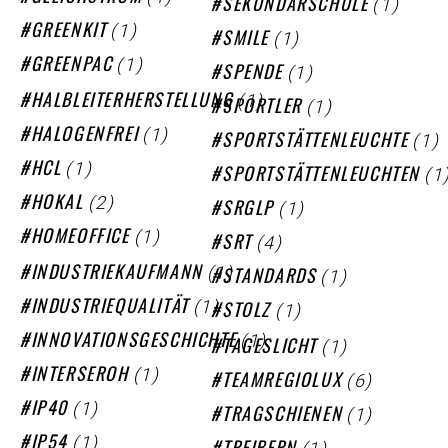
(1)
SEKUNDARSCHULE
(1)
GREENKIT
(1)
SMILE
(1)
GREENPAC
(1)
SPENDE
(1)
HALBLEITERHERSTELLUNG
(1)
SPORTLER
(1)
HALOGENFREI
(1)
SPORTSTÄTTENLEUCHTE
(1)
HCL
(1
SPORTSTÄTTENLEUCHTEN
(2)
HOKAL
(1)
SRGLP
(1)
HOMEOFFICE
(4)
SRT
(1)
(1)
INDUSTRIEKAUFMANN
STANDARDS
(1)
(1)
INDUSTRIEQUALITÄT
STOLZ
(1)
INNOVATIONSGESCHICHTE
(1)
TAGESLICHT
(1)
INTERSEROH
(6)
TEAMREGIOLUX
(1)
IP40
(1)
TRAGSCHIENEN
(1)
IP54