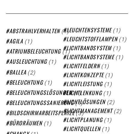
(1)
(1)
LEUCHTENSYSTEME
ABSTRAHLVERHALTEN
(1)
LEUCHTSTOFFLAMPEN
(1)
AGILA
(1)
LICHTBANDSYSTEM
(1)
ATRIUMBELEUCHTUNG
(1)
LICHTBANDSYSTEME
(1)
AUSLEUCHTUNG
(1)
LICHTFELDERN
(2)
BALLEA
(1)
LICHTKONZEPTE
(1)
BELEUCHTUNG
(1)
LICHTLEISTUNG
(1)
(1)
BELEUCHTUNGSLÖSUNGEN
LICHTLENKUNG
(2)
(1)
LICHTLÖSUNGEN
BELEUCHTUNGSSANIERUNG
(2)
LICHTMANAGEMENT
(3)
BILDSCHIRMARBEITSPLÄTZE
(1)
LICHTPLANUNG
(1)
BÜRORÄUMEN
(1)
LICHTQUELLEN