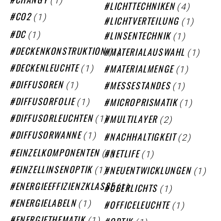
(1)
CHANGY
(4)
LICHTTECHNIKEN
(1)
CO2
(1)
LICHTVERTEILUNG
(1)
(1)
DC
LINSENTECHNIK
(1)
(1)
DECKENKONSTRUKTION
MATERIALAUSWAHL
(1)
(1)
DECKENLEUCHTE
MATERIALMENGE
(1)
(1)
DIFFUSOREN
MESSESTANDES
(1)
(1)
DIFFUSORFOLIE
MICROPRISMATIK
(1)
(2)
DIFFUSORLEUCHTEN
MULTILAYER
(1)
(2)
DIFFUSORWANNE
NACHHALTIGKEIT
(1)
(1)
EINZELKOMPONENTEN
NETLIFE
(1)
(1)
EINZELLINSENOPTIK
NEUENTWICKLUNGEN
(1)
(1)
ENERGIEEFFIZIENZKLASSE
OBERLICHTS
(1)
(1)
ENERGIELABELN
OFFICELEUCHTE
(1)