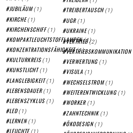
(1)
TREIBERN
(1)
(1)
JUBILÄUM
TREIBERTAUSCH
(1)
(1)
KIRCHE
UGR
(1)
(1)
KIRCHENSCHIFF
UKRAINE
(1)
KOMPAKTLEUCHTSTOFFLAMPEN
(2)
VERTRIEB
(1)
KONZENTRATIONSFÄHIGKEIT
VERTRIEBSKOMMUNIKATION
(1)
KULTURKREIS
(1)
VERWERTUNG
(1)
KUNSTLICHT
(1)
VISULA
(1)
LANGLEBIGKEIT
(1)
WECHSELSTROM
(1)
LEBENSDAUER
(1)
WEITERENTWICKLUNG
(1)
LEBENSZYKLUS
(1)
WORKER
(1)
LED
(1)
ZAHNTECHNIK
(1)
LERNEN
(1)
ÖKODESIGN
(1)
LEUCHTE