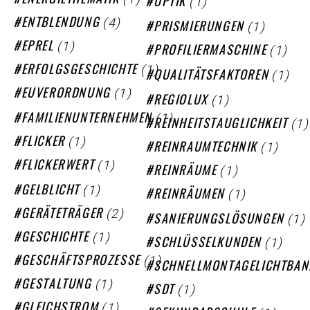
(1)
ENERGIETHEMATIK
OPTIK
(4)
ENTBLENDUNG
(1)
PRISMIERUNGEN
(1)
EPREL
(1)
PROFILIERMASCHINE
(1)
ERFOLGSGESCHICHTE
(1)
QUALITÄTSFAKTOREN
(1)
EUVERORDNUNG
(1)
REGIOLUX
(1)
FAMILIENUNTERNEHMEN
(1)
REINHEITSTAUGLICHKEIT
(1)
FLICKER
(1)
REINRAUMTECHNIK
(1)
FLICKERWERT
(1)
REINRÄUME
(1)
GELBLICHT
(1)
REINRÄUMEN
(2)
GERÄTETRÄGER
(1)
SANIERUNGSLÖSUNGEN
(1)
GESCHICHTE
(1)
SCHLÜSSELKUNDEN
(1)
GESCHÄFTSPROZESSE
SCHNELLMONTAGELICHTBAN
(1)
GESTALTUNG
(1)
SDT
(1)
GLEICHSTROM