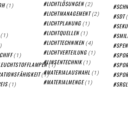
(2)
(1)
LICHTLÖSUNGEN
OH
SCHN
(2)
LICHTMANAGEMENT
SDT
(1)
LICHTPLANUNG
SEK
(1)
LICHTQUELLEN
(1)
SMIL
(4)
LICHTTECHNIKEN
)
SPEN
(1)
LICHTVERTEILUNG
(1)
CHIFF
SPOR
(1)
LINSENTECHNIK
(1)
LEUCHTSTOFFLAMPEN
SPOR
(1)
MATERIALAUSWAHL
(1)
ATIONSFÄHIGKEIT
SPOR
(1)
MATERIALMENGE
(1)
EIS
SRG