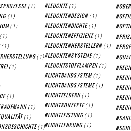
(1)
(1)
LEUCHTE
SPROZESSE
OBER
(1)
(1)
LEUCHTENDESIGN
UNG
OFFI
(1)
(1)
LEUCHTENDICHTE
ROM
OPTI
(1)
(1)
LEUCHTENEFFIZIENZ
PRIS
(1)
(1)
LEUCHTENHERSTELLERN
C
PROF
(1)
(1)
LEUCHTENSYSTEME
ERHERSTELLUNG
QUAL
(1)
(1)
LEUCHTSTOFFLAMPEN
REI
REGI
(1)
LICHTBANDSYSTEM
REIN
(1)
)
LICHTBANDSYSTEME
REIN
(1)
(1)
LICHTFELDERN
CE
REIN
(1)
(1)
LICHTKONZEPTE
EKAUFMANN
REIN
(1)
(1)
LICHTLEISTUNG
EQUALITÄT
SAN
(1)
(1)
LICHTLENKUNG
ONSGESCHICHTE
SCH