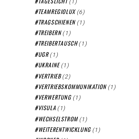
(1)
TAGESLICHT
(6)
TEAMREGIOLUX
(1)
TRAGSCHIENEN
(1)
TREIBERN
(1)
TREIBERTAUSCH
(1)
UGR
(1)
UKRAINE
(2)
VERTRIEB
(1)
VERTRIEBSKOMMUNIKATION
(1)
VERWERTUNG
(1)
VISULA
(1)
WECHSELSTROM
(1)
WEITERENTWICKLUNG