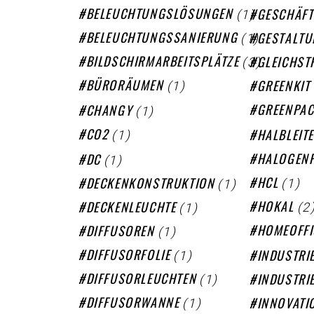
(1)
BELEUCHTUNGSLÖSUNGEN
GESCHÄFT
(1)
BELEUCHTUNGSSANIERUNG
GESTALT
(3)
BILDSCHIRMARBEITSPLÄTZE
GLEICHST
(1)
BÜRORÄUMEN
GREENKIT
(1)
GREENPA
CHANGY
(1)
CO2
HALBLEIT
(1)
HALOGENF
DC
(1)
(1)
HCL
DECKENKONSTRUKTION
(2
(1)
HOKAL
DECKENLEUCHTE
(1)
HOMEOFFI
DIFFUSOREN
(1)
DIFFUSORFOLIE
INDUSTRI
(1)
DIFFUSORLEUCHTEN
INDUSTRI
(1)
DIFFUSORWANNE
INNOVATI