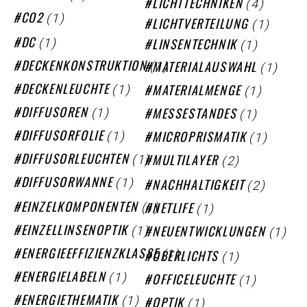
(4)
LICHTTECHNIKEN
(1)
CO2
(1)
LICHTVERTEILUNG
(1)
(1)
DC
LINSENTECHNIK
(1)
(1)
DECKENKONSTRUKTION
MATERIALAUSWAHL
(1)
(1)
DECKENLEUCHTE
MATERIALMENGE
(1)
(1)
DIFFUSOREN
MESSESTANDES
(1)
(1)
DIFFUSORFOLIE
MICROPRISMATIK
(1)
(2)
DIFFUSORLEUCHTEN
MULTILAYER
(1)
(2)
DIFFUSORWANNE
NACHHALTIGKEIT
(1)
(1)
EINZELKOMPONENTEN
NETLIFE
(1)
(1)
EINZELLINSENOPTIK
NEUENTWICKLUNGEN
(1)
(1)
ENERGIEEFFIZIENZKLASSE
OBERLICHTS
(1)
(1)
ENERGIELABELN
OFFICELEUCHTE
(1)
(1)
ENERGIETHEMATIK
OPTIK