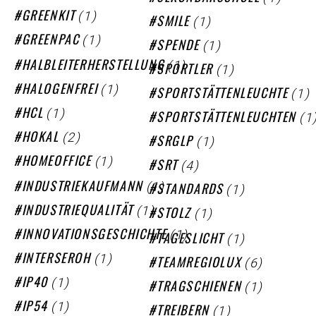
(1)
GREENKIT
(1)
SMILE
(1)
GREENPAC
(1)
SPENDE
(1)
HALBLEITERHERSTELLUNG
(1)
SPORTLER
(1)
HALOGENFREI
(1)
SPORTSTÄTTENLEUCHTE
(1)
HCL
(1
SPORTSTÄTTENLEUCHTEN
(2)
HOKAL
(1)
SRGLP
(1)
HOMEOFFICE
(4)
SRT
(1)
(1)
INDUSTRIEKAUFMANN
STANDARDS
(1)
(1)
INDUSTRIEQUALITÄT
STOLZ
(1)
INNOVATIONSGESCHICHTE
(1)
TAGESLICHT
(1)
INTERSEROH
(6)
TEAMREGIOLUX
(1)
IP40
(1)
TRAGSCHIENEN
(1)
IP54
(1)
TREIBERN