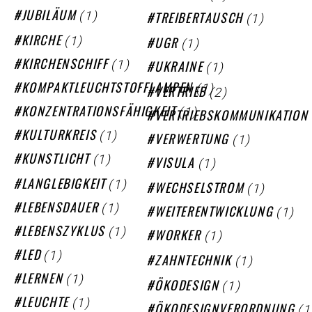
(1)
(1)
JUBILÄUM
TREIBERTAUSCH
(1)
(1)
KIRCHE
UGR
(1)
(1)
KIRCHENSCHIFF
UKRAINE
(1)
KOMPAKTLEUCHTSTOFFLAMPEN
(2)
VERTRIEB
(1)
KONZENTRATIONSFÄHIGKEIT
VERTRIEBSKOMMUNIKATION
(1)
KULTURKREIS
(1)
VERWERTUNG
(1)
KUNSTLICHT
(1)
VISULA
(1)
LANGLEBIGKEIT
(1)
WECHSELSTROM
(1)
LEBENSDAUER
(1)
WEITERENTWICKLUNG
(1)
LEBENSZYKLUS
(1)
WORKER
(1)
LED
(1)
ZAHNTECHNIK
(1)
LERNEN
(1)
ÖKODESIGN
(1)
LEUCHTE
(1
ÖKODESIGNVERORDNUNG