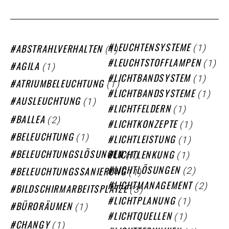
(1)
(1)
LEUCHTENSYSTEME
ABSTRAHLVERHALTEN
(1)
LEUCHTSTOFFLAMPEN
(1)
AGILA
(1)
LICHTBANDSYSTEM
(1)
ATRIUMBELEUCHTUNG
(1)
LICHTBANDSYSTEME
(1)
AUSLEUCHTUNG
(1)
LICHTFELDERN
(2)
BALLEA
(1)
LICHTKONZEPTE
(1)
BELEUCHTUNG
(1)
LICHTLEISTUNG
(1)
(1)
BELEUCHTUNGSLÖSUNGEN
LICHTLENKUNG
(2)
(1)
LICHTLÖSUNGEN
BELEUCHTUNGSSANIERUNG
(2)
LICHTMANAGEMENT
(3)
BILDSCHIRMARBEITSPLÄTZE
(1)
LICHTPLANUNG
(1)
BÜRORÄUMEN
(1)
LICHTQUELLEN
(1)
CHANGY