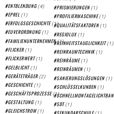
(4)
ENTBLENDUNG
(1)
PRISMIERUNGEN
(1)
EPREL
(1)
PROFILIERMASCHINE
(1)
ERFOLGSGESCHICHTE
(1)
QUALITÄTSFAKTOREN
(1)
EUVERORDNUNG
(1)
REGIOLUX
(1)
FAMILIENUNTERNEHMEN
(1)
REINHEITSTAUGLICHKEIT
(1)
FLICKER
(1)
REINRAUMTECHNIK
(1)
FLICKERWERT
(1)
REINRÄUME
(1)
GELBLICHT
(1)
REINRÄUMEN
(2)
GERÄTETRÄGER
(1)
SANIERUNGSLÖSUNGEN
(1)
GESCHICHTE
(1)
SCHLÜSSELKUNDEN
(1)
GESCHÄFTSPROZESSE
SCHNELLMONTAGELICHTBAN
(1)
GESTALTUNG
(1)
SDT
(1)
GLEICHSTROM
(1)
SEKUNDARSCHULE