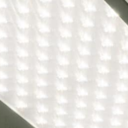
B
A
F
Ö
H