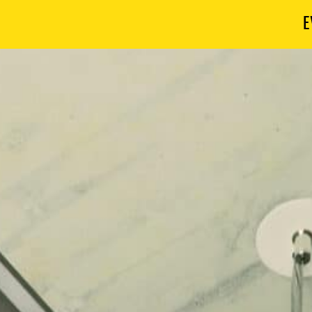
E
R
D
E
L