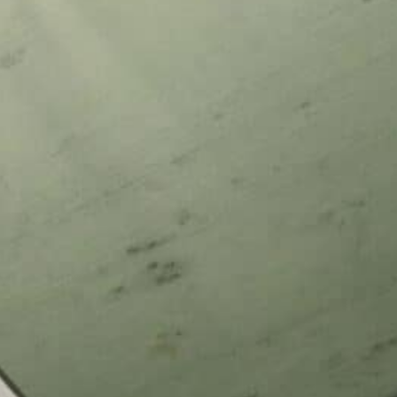
ERFEKTE SICHT IN TENNISHALLE SCHWABELWEIS
ICHT ALS PRODUKTIVITÄTSFAKTOR – KRÄUTERHAUS WILD IN
RETTSTADT
ODERNE LICHTLÖSUNGEN FÜR SCHULE IN SCHWEICH
ODERNE BELEUCHTUNG FÜR SCHULEN: MEHR KOMFORT BEIM LERNEN
RECENT COMMENTS
SPENDENÜBERGABE: SRT-LICHTBÄNDER AN DIE DR. GEORG SCHÄFER
ERUFSSCHULE SCHWEINFURT – DR. GEORG SCHÄFER SCHULE
zu
CHWEINFURT
PENDENÜBERGABE: SRT-LICHTBÄNDER AN DIE DR. GEORG SCHÄFER