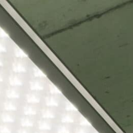
ERUFSSCHULE SCHWEINFURT
zu
ANDRE JÖRGEL
XEL SPRINGER NEUBAU, BERLIN
Jörg Irmisch
zu
LICKERMESSUNG BEI REGIOLUX
Julia Stapf
zu
KODESIGNVERORDNUNG – WELCHE LAMPEN VERSCHWINDEN?
Julia Stapf
zu
EILIG-HERZ-KIRCHE