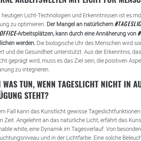
RNE ARBEITSWELTEN MIT LICHT FÜR MENS
 heutigen Licht-Technologien und Erkenntnissen ist es mög
ng zu optimieren.
Der Mangel an natürlichem
#TAGESLI
-Arbeitsplätzen, kann durch eine Annäherung von
OFFICE
#
lichen werden.
Die biologische Uhr des Menschen wird so
rt und die Gesundheit unterstützt. Aus der Erkenntnis, 
cht geprägt wird, muss es das Ziel sein, die positiven Asp
anung zu integrieren.
 WAS TUN, WENN TAGESLICHT NICHT IN AU
GUNG STEHT?
em Fall kann das Kunstlicht gewisse Tageslichtfunktionen 
en Zeit. Angelehnt an das natürliche Licht, erfährt das Kun
able white, eine Dynamik im Tagesverlauf. Von besonder
uchtungsniveau und in der Lichtfarbe. Eine solche Beleuch