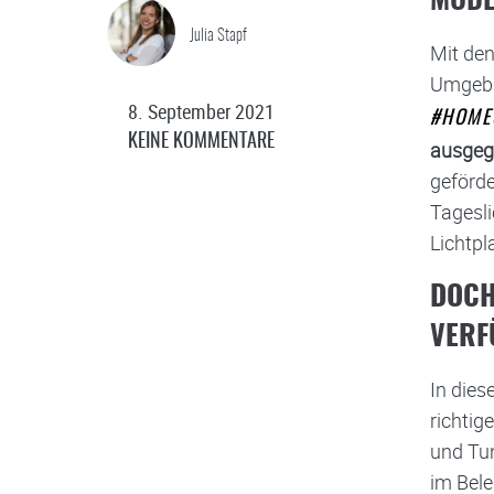
MODE
Julia Stapf
Mit den
Umgebu
8. September 2021
#HOME
KEINE KOMMENTARE
ausgeg
geförde
Tagesli
Lichtpl
DOCH
ERFÜ
In dies
richtig
und Tun
im Bele