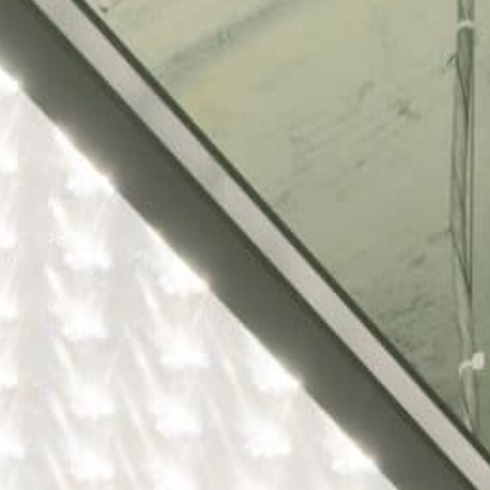
P
L
G
M
M
B
S
S