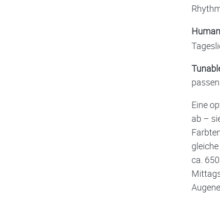
Rhythm
Human C
Tageslic
Tunabl
passen
Eine op
ab – s
Farbtem
gleiche
ca. 650
Mittags
Augener