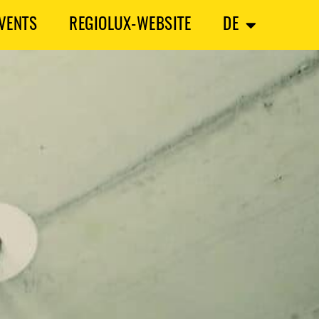
VENTS
REGIOLUX-WEBSITE
DE
SEARCH
ECENT POSTS
C-GRID: DIE RÜCKKEHR DES GLEICHSTROMS – UND DER AUFBRUCH IN
INE NEUE ENERGIEÄRA
ICHTLÖSUNG MIT SYSTEM: REGIOLUX-LEUCHTE BALLEA SORGT FÜR