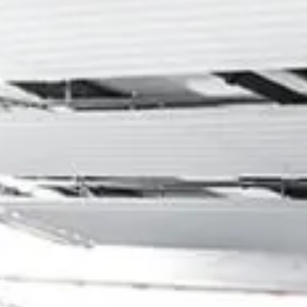
P
L
G
M
M
B
S
S