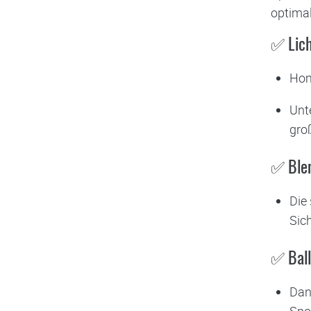
optima
✅ Lich
Homo
Unt
gro
✅ Blen
Die 
Sic
✅ Ball
Dank