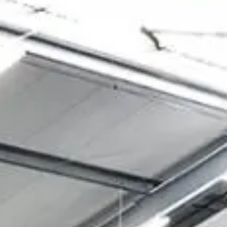
B
A
F
Ö
H