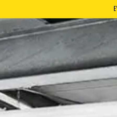
E
R
D
E
L