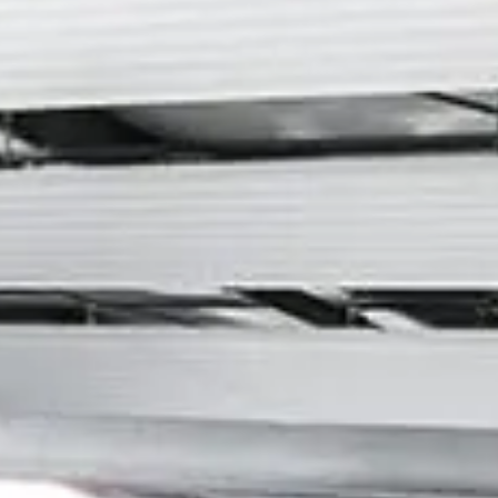
ERFEKTE SICHT IN TENNISHALLE SCHWABELWEIS
ICHT ALS PRODUKTIVITÄTSFAKTOR – KRÄUTERHAUS WILD IN
RETTSTADT
ODERNE LICHTLÖSUNGEN FÜR SCHULE IN SCHWEICH
ODERNE BELEUCHTUNG FÜR SCHULEN: MEHR KOMFORT BEIM LERNEN
RECENT COMMENTS
SPENDENÜBERGABE: SRT-LICHTBÄNDER AN DIE DR. GEORG SCHÄFER
ERUFSSCHULE SCHWEINFURT – DR. GEORG SCHÄFER SCHULE
zu
CHWEINFURT
PENDENÜBERGABE: SRT-LICHTBÄNDER AN DIE DR. GEORG SCHÄFER