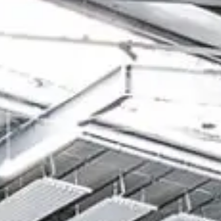
ERUFSSCHULE SCHWEINFURT
zu
ANDRE JÖRGEL
XEL SPRINGER NEUBAU, BERLIN
Jörg Irmisch
zu
LICKERMESSUNG BEI REGIOLUX
Julia Stapf
zu
KODESIGNVERORDNUNG – WELCHE LAMPEN VERSCHWINDEN?
Julia Stapf
zu
EILIG-HERZ-KIRCHE