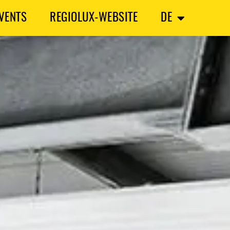
VENTS
REGIOLUX-WEBSITE
DE
SEARCH
ECENT POSTS
C-GRID: DIE RÜCKKEHR DES GLEICHSTROMS – UND DER AUFBRUCH IN
INE NEUE ENERGIEÄRA
ICHTLÖSUNG MIT SYSTEM: REGIOLUX-LEUCHTE BALLEA SORGT FÜR